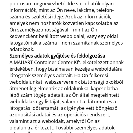
pontosan megnevezhető. Ide sorolhatók olyan
információk, mint az Ön neve, lakcíme, telefon-
száma és születési ideje. Azok az információk,
amelyek nem hozhatók közvetlen kapcsolatba az
Ön személyazonosságával – mint az Ön
kedvencként beállított weboldalai, vagy egy oldal
látogatóinak a száma – nem számítanak személyes
adatoknak.
Személyes adatok gyűjtése és feldolgozása
A MAHART Container Center Kft. elkötelezett annak
érdekében, hogy bizalmasan kezelje a weboldalára
látogatók személyes adatait. Ha Ön felkeresi
weboldalunkat, webszervereink biztonsági okokból
átmenetileg elmentik az oldalunkkal kapcsolatba
lépő számítógép adatait, az Ön által megtekintett
weboldalak egy listáját, valamint a dátumot és a
látogatás időtartamát, az igénybe vett böngésző
azonosítási adatai és az operációs rendszert,
valamint azt a weboldalt, amelyről Ön az
oldalunkra érkezett. További személyes adatok,