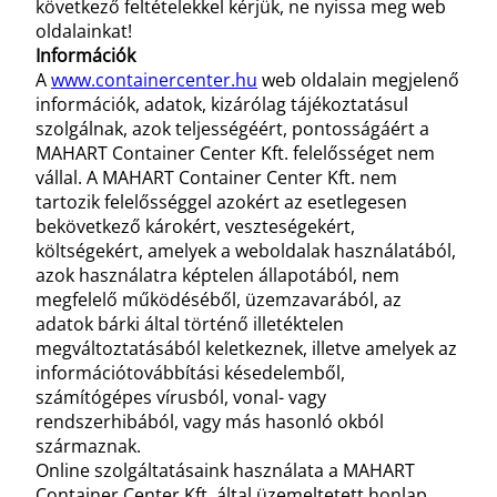
következő feltételekkel kérjük, ne nyissa meg web
oldalainkat!
Információk
A
www.containercenter.hu
web oldalain megjelenő
információk, adatok, kizárólag tájékoztatásul
szolgálnak, azok teljességéért, pontosságáért a
MAHART Container Center Kft. felelősséget nem
vállal. A MAHART Container Center Kft. nem
tartozik felelősséggel azokért az esetlegesen
bekövetkező károkért, veszteségekért,
költségekért, amelyek a weboldalak használatából,
azok használatra képtelen állapotából, nem
megfelelő működéséből, üzemzavarából, az
adatok bárki által történő illetéktelen
megváltoztatásából keletkeznek, illetve amelyek az
információtovábbítási késedelemből,
számítógépes vírusból, vonal- vagy
rendszerhibából, vagy más hasonló okból
származnak.
Online szolgáltatásaink használata a MAHART
Container Center Kft. által üzemeltetett honlap