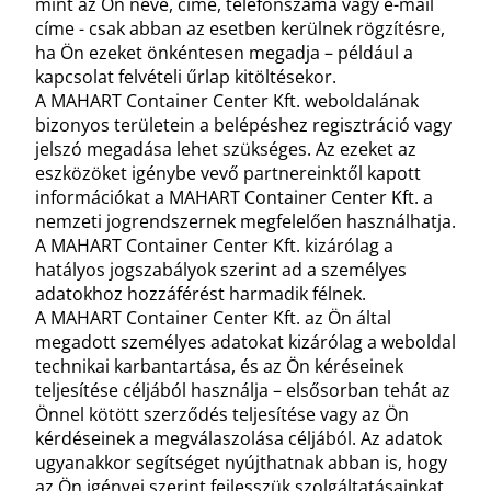
mint az Ön neve, címe, telefonszáma vagy e-mail
címe - csak abban az esetben kerülnek rögzítésre,
ha Ön ezeket önkéntesen megadja – például a
kapcsolat felvételi űrlap kitöltésekor.
A MAHART Container Center Kft. weboldalának
bizonyos területein a belépéshez regisztráció vagy
jelszó megadása lehet szükséges. Az ezeket az
eszközöket igénybe vevő partnereinktől kapott
információkat a MAHART Container Center Kft. a
nemzeti jogrendszernek megfelelően használhatja.
A MAHART Container Center Kft. kizárólag a
hatályos jogszabályok szerint ad a személyes
adatokhoz hozzáférést harmadik félnek.
A MAHART Container Center Kft. az Ön által
megadott személyes adatokat kizárólag a weboldal
technikai karbantartása, és az Ön kéréseinek
teljesítése céljából használja – elsősorban tehát az
Önnel kötött szerződés teljesítése vagy az Ön
kérdéseinek a megválaszolása céljából. Az adatok
ugyanakkor segítséget nyújthatnak abban is, hogy
az Ön igényei szerint fejlesszük szolgáltatásainkat