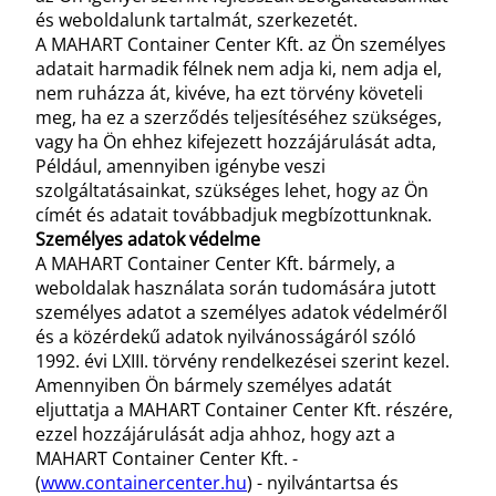
és weboldalunk tartalmát, szerkezetét.
A MAHART Container Center Kft. az Ön személyes
adatait harmadik félnek nem adja ki, nem adja el,
nem ruházza át, kivéve, ha ezt törvény követeli
meg, ha ez a szerződés teljesítéséhez szükséges,
vagy ha Ön ehhez kifejezett hozzájárulását adta,
Például, amennyiben igénybe veszi
szolgáltatásainkat, szükséges lehet, hogy az Ön
címét és adatait továbbadjuk megbízottunknak.
Személyes adatok védelme
A MAHART Container Center Kft. bármely, a
weboldalak használata során tudomására jutott
személyes adatot a személyes adatok védelméről
és a közérdekű adatok nyilvánosságáról szóló
1992. évi LXIII. törvény rendelkezései szerint kezel.
Amennyiben Ön bármely személyes adatát
eljuttatja a MAHART Container Center Kft. részére,
ezzel hozzájárulását adja ahhoz, hogy azt a
MAHART Container Center Kft. -
(
www.containercenter.hu
) - nyilvántartsa és