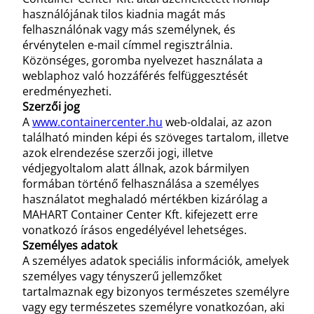
használójának tilos kiadnia magát más
felhasználónak vagy más személynek, és
érvénytelen e-mail címmel regisztrálnia.
Közönséges, goromba nyelvezet használata a
weblaphoz való hozzáférés felfüggesztését
eredményezheti.
Szerzői jog
A
www.containercenter.hu
web-oldalai, az azon
található minden képi és szöveges tartalom, illetve
azok elrendezése szerzői jogi, illetve
védjegyoltalom alatt állnak, azok bármilyen
formában történő felhasználása a személyes
használatot meghaladó mértékben kizárólag a
MAHART Container Center Kft. kifejezett erre
vonatkozó írásos engedélyével lehetséges.
Személyes adatok
A személyes adatok speciális információk, amelyek
személyes vagy tényszerű jellemzőket
tartalmaznak egy bizonyos természetes személyre
vagy egy természetes személyre vonatkozóan, aki