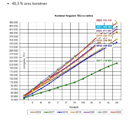
40,3 % üres konténer